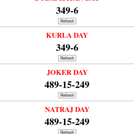
349-6
Refresh
KURLA DAY
349-6
Refresh
JOKER DAY
489-15-249
Refresh
NATRAJ DAY
489-15-249
Refresh