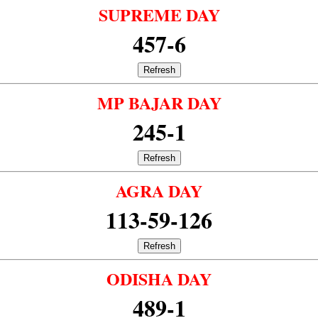
SUPREME DAY
457-6
Refresh
MP BAJAR DAY
245-1
Refresh
AGRA DAY
113-59-126
Refresh
ODISHA DAY
489-1