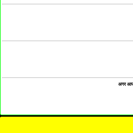
अगर आप 