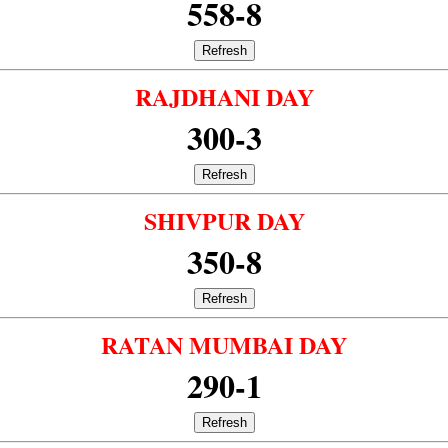
558-8
Refresh
RAJDHANI DAY
300-3
Refresh
SHIVPUR DAY
350-8
Refresh
RATAN MUMBAI DAY
290-1
Refresh