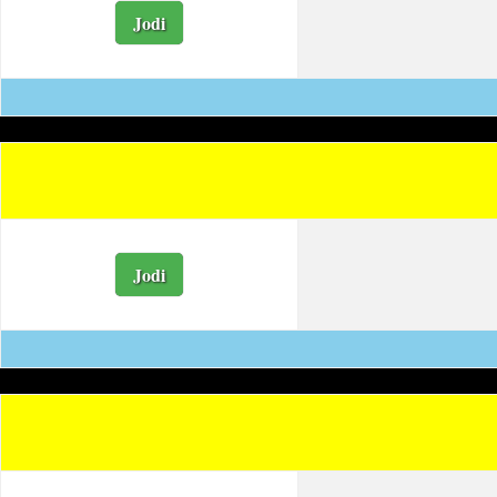
Jodi
Jodi