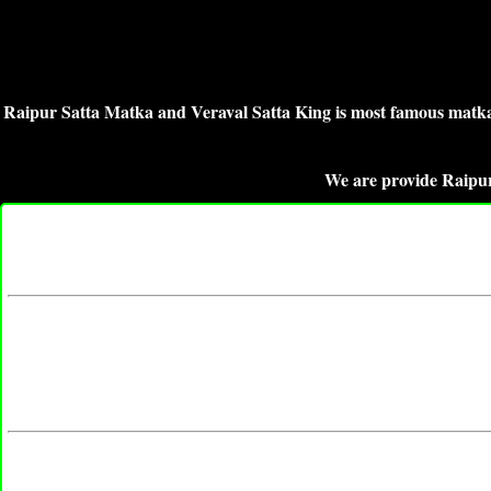
Raipur Satta Matka and Veraval Satta King is most famous matka g
We are provide Raipur Satta Ma