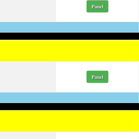
Panel
Panel