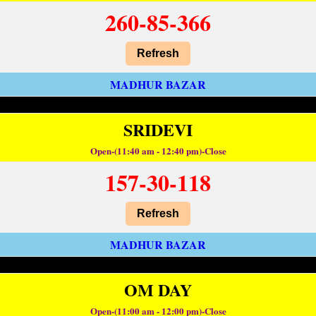
260-85-366
Refresh
MADHUR BAZAR
SRIDEVI
Open-(11:40 am - 12:40 pm)-Close
157-30-118
Refresh
MADHUR BAZAR
OM DAY
Open-(11:00 am - 12:00 pm)-Close