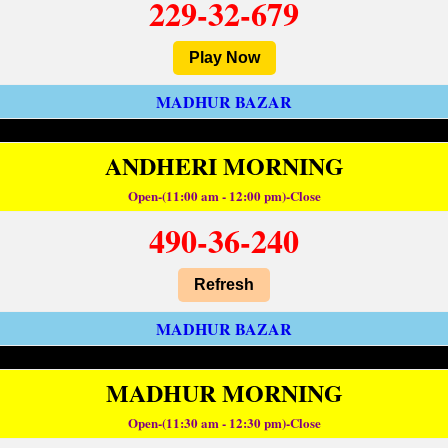
229-32-679
Play Now
MADHUR BAZAR
ANDHERI MORNING
Open-(11:00 am - 12:00 pm)-Close
490-36-240
Refresh
MADHUR BAZAR
MADHUR MORNING
Open-(11:30 am - 12:30 pm)-Close