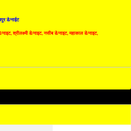
पुर डे/नाईट
 डे/नाइट, श्रीलक्ष्मी डे/नाइट, नसीब डे/नाइट, महाकाल डे/नाइट,