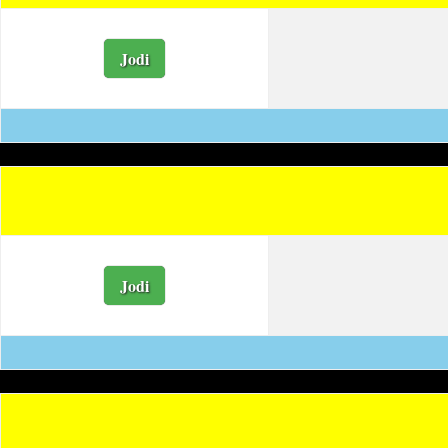
Jodi
Jodi