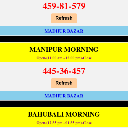
459-81-579
Refresh
MADHUR BAZAR
MANIPUR MORNING
Open-(11:00 am - 12:00 pm)-Close
445-36-457
Refresh
MADHUR BAZAR
BAHUBALI MORNING
Open-(12:35 pm - 01:35 pm)-Close