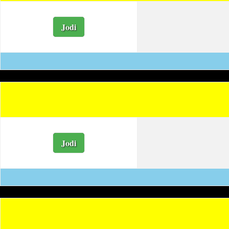
Jodi
Jodi