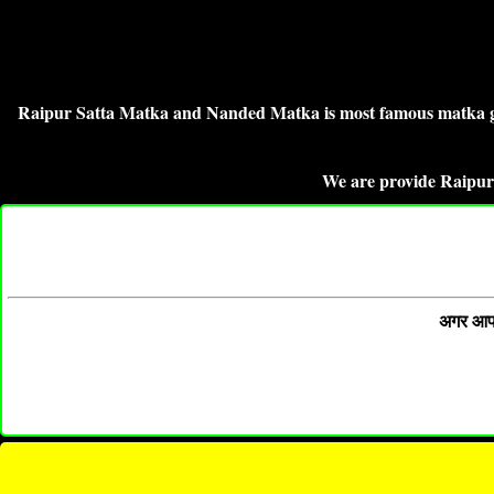
Raipur Satta Matka and Nanded Matka is most famous matka ga
We are provide Raipur Satta 
अगर आप 