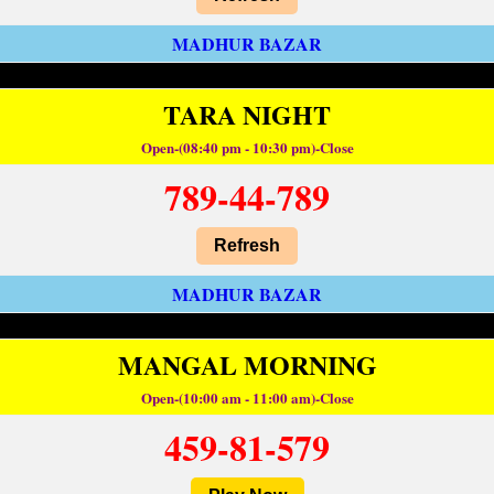
MADHUR BAZAR
TARA NIGHT
Open-(08:40 pm - 10:30 pm)-Close
789-44-789
Refresh
MADHUR BAZAR
MANGAL MORNING
Open-(10:00 am - 11:00 am)-Close
459-81-579