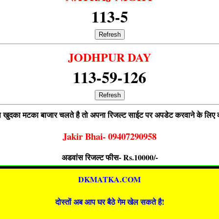
113-5
Refresh
JODHPUR DAY
113-59-126
Refresh
खुदका मटका बाजार चलते है तो अपना रिजल्ट साईट पर अपडेट करवाने के लिए 
Jakir Bhai- 09407290958
अडवांस रिजल्ट फीस- Rs.10000/-
DKMATKA.COM
दोस्तों अब आप घर बैठे गेम खेल सकते है!