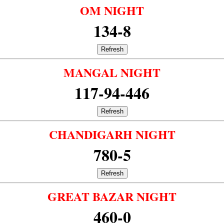
OM NIGHT
134-8
Refresh
MANGAL NIGHT
117-94-446
Refresh
CHANDIGARH NIGHT
780-5
Refresh
GREAT BAZAR NIGHT
460-0