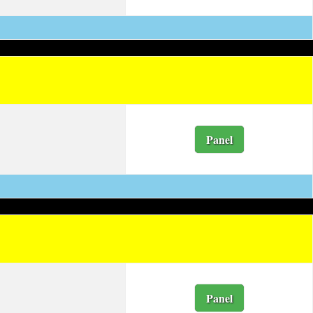
Panel
Panel