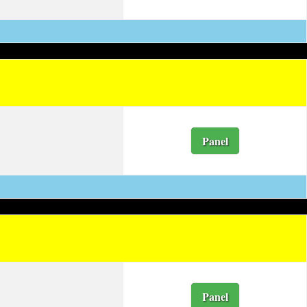
Panel
Panel