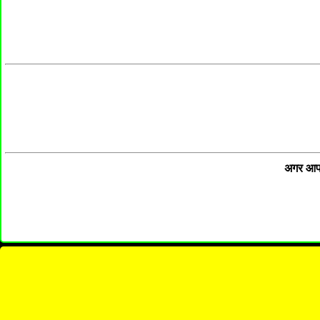
अगर आप 