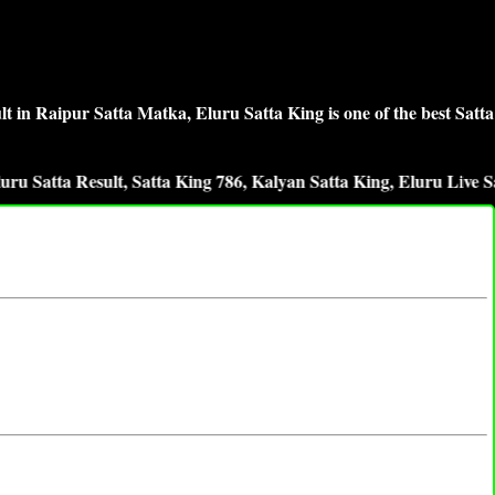
 in Raipur Satta Matka, Eluru Satta King is one of the best Satta
 Result, Satta King 786, Kalyan Satta King, Eluru Live Satta Kin