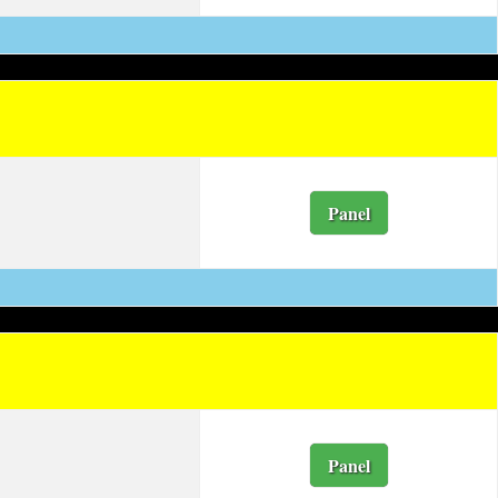
Panel
Panel