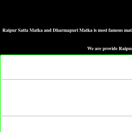
Raipur Satta Matka and Dharmapuri Matka is most famous matka
We are provide Raipur Satta