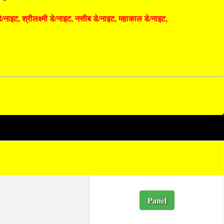
 डे/नाइट, श्रीलक्ष्मी डे/नाइट, नसीब डे/नाइट, महाकाल डे/नाइट,
Panel