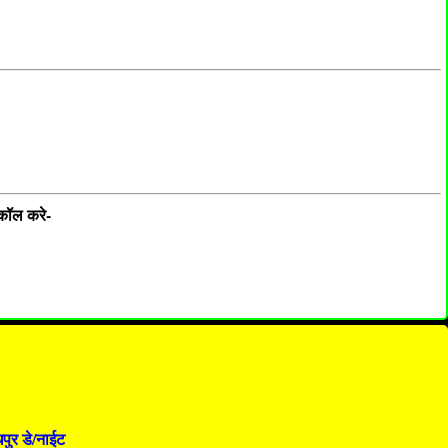
कॉल करे-
पुर डे/नाईट