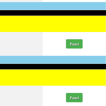
Panel
Panel