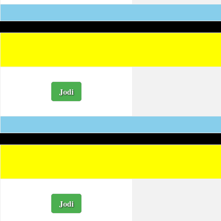
Jodi
Jodi