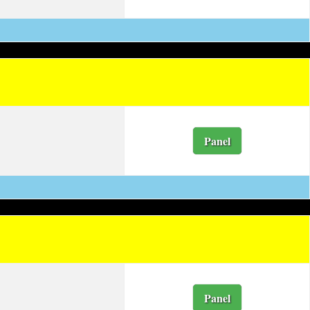
Panel
Panel