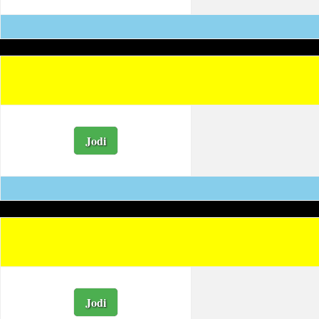
Jodi
Jodi