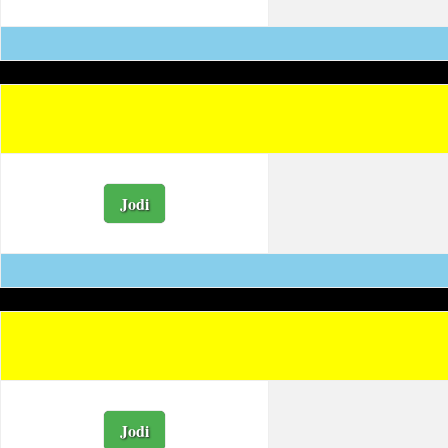
Jodi
Jodi