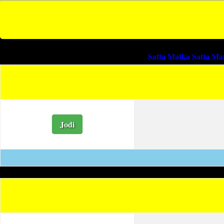
Satta Matka
Satta Matka
Satt
Jodi