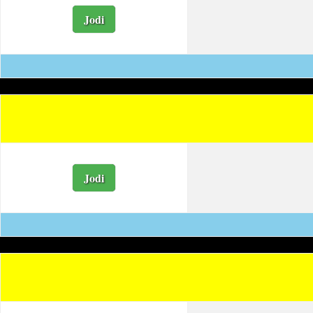
Jodi
Jodi