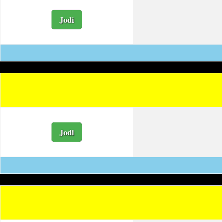
Jodi
Jodi