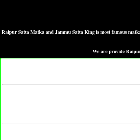
Raipur Satta Matka and Jammu Satta King is most famous matka g
We are provide Raipur Satta 