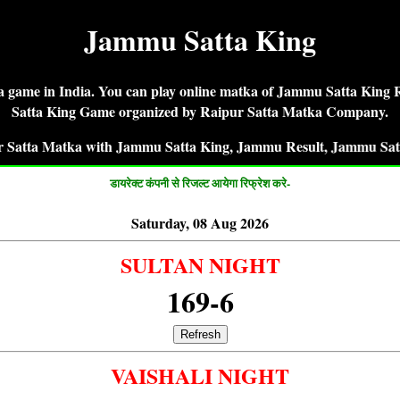
Jammu Satta King
ame in India. You can play online matka of Jammu Satta King Re
Satta King Game organized by Raipur Satta Matka Company.
Matka with Jammu Satta King, Jammu Result, Jammu Satta, Jammu
डायरेक्ट कंपनी से रिजल्ट आयेगा रिफ्रेश करे-
Saturday, 08 Aug 2026
SULTAN NIGHT
169-6
Refresh
VAISHALI NIGHT