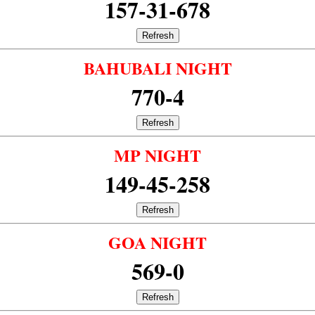
157-31-678
Refresh
BAHUBALI NIGHT
770-4
Refresh
MP NIGHT
149-45-258
Refresh
GOA NIGHT
569-0
Refresh