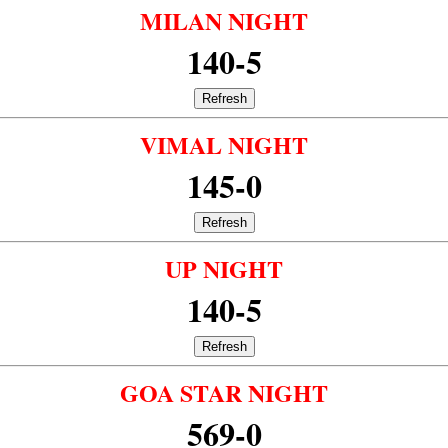
MILAN NIGHT
140-5
Refresh
VIMAL NIGHT
145-0
Refresh
UP NIGHT
140-5
Refresh
GOA STAR NIGHT
569-0