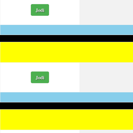
Jodi
Jodi