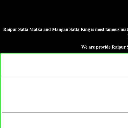
Raipur Satta Matka and Mangan Satta King is most famous matka
We are provide Raipur Satta Ma