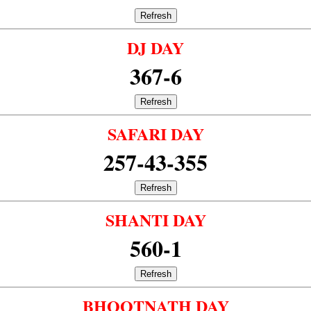
Refresh
DJ DAY
367-6
Refresh
SAFARI DAY
257-43-355
Refresh
SHANTI DAY
560-1
Refresh
BHOOTNATH DAY