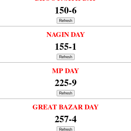
150-6
Refresh
NAGIN DAY
155-1
Refresh
MP DAY
225-9
Refresh
GREAT BAZAR DAY
257-4
Refresh