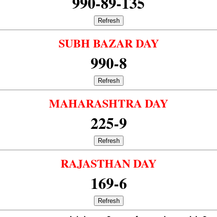
990-89-135
Refresh
SUBH BAZAR DAY
990-8
Refresh
MAHARASHTRA DAY
225-9
Refresh
RAJASTHAN DAY
169-6
Refresh