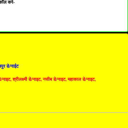
कॉल करे-
पुर डे/नाईट
 डे/नाइट, श्रीलक्ष्मी डे/नाइट, नसीब डे/नाइट, महाकाल डे/नाइट,