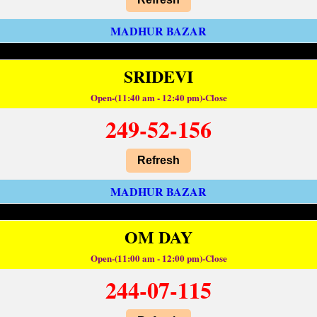
MADHUR BAZAR
SRIDEVI
Open-(11:40 am - 12:40 pm)-Close
249-52-156
Refresh
MADHUR BAZAR
OM DAY
Open-(11:00 am - 12:00 pm)-Close
244-07-115