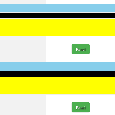
Panel
Panel