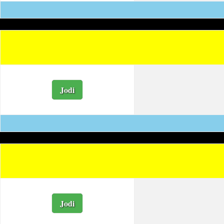
Jodi
Jodi