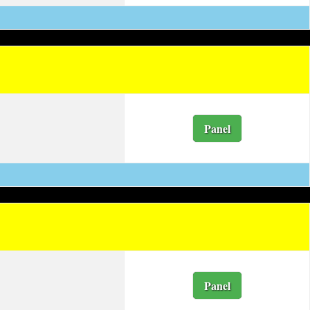
Panel
Panel