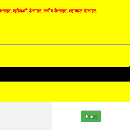
 डे/नाइट, श्रीलक्ष्मी डे/नाइट, नसीब डे/नाइट, महाकाल डे/नाइट,
Panel