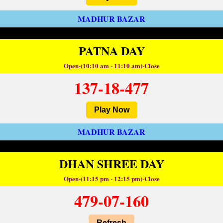
MADHUR BAZAR
PATNA DAY
Open-(10:10 am - 11:10 am)-Close
137-18-477
Play Now
MADHUR BAZAR
DHAN SHREE DAY
Open-(11:15 pm - 12:15 pm)-Close
479-07-160
Refresh