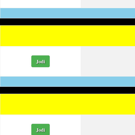
Jodi
Jodi