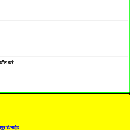
कॉल करे-
पुर डे/नाईट