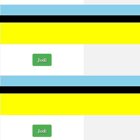
Jodi
Jodi