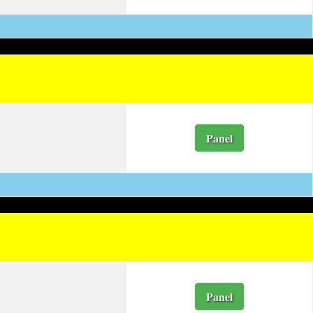
Panel
Panel