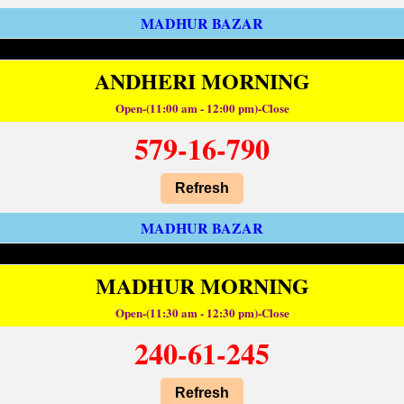
MADHUR BAZAR
ANDHERI MORNING
Open-(11:00 am - 12:00 pm)-Close
579-16-790
Refresh
MADHUR BAZAR
MADHUR MORNING
Open-(11:30 am - 12:30 pm)-Close
240-61-245
Refresh