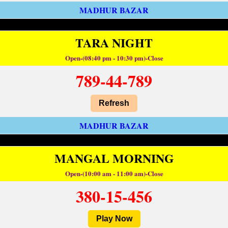
MADHUR BAZAR
TARA NIGHT
Open-(08:40 pm - 10:30 pm)-Close
789-44-789
Refresh
MADHUR BAZAR
MANGAL MORNING
Open-(10:00 am - 11:00 am)-Close
380-15-456
Play Now