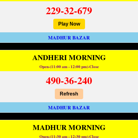
229-32-679
Play Now
MADHUR BAZAR
ANDHERI MORNING
Open-(11:00 am - 12:00 pm)-Close
490-36-240
Refresh
MADHUR BAZAR
MADHUR MORNING
Open-(11:30 am - 12:30 pm)-Close