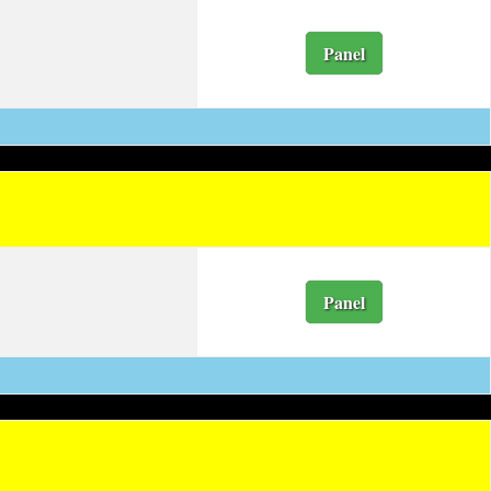
Panel
Panel