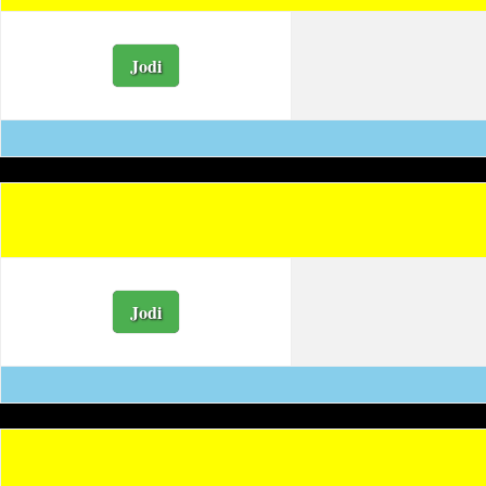
Jodi
Jodi