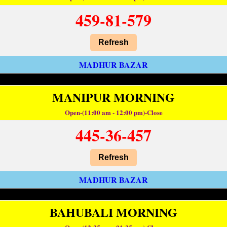
459-81-579
Refresh
MADHUR BAZAR
MANIPUR MORNING
Open-(11:00 am - 12:00 pm)-Close
445-36-457
Refresh
MADHUR BAZAR
BAHUBALI MORNING