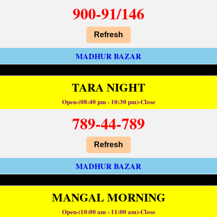
900-91/146
Refresh
MADHUR BAZAR
TARA NIGHT
Open-(08:40 pm - 10:30 pm)-Close
789-44-789
Refresh
MADHUR BAZAR
MANGAL MORNING
Open-(10:00 am - 11:00 am)-Close