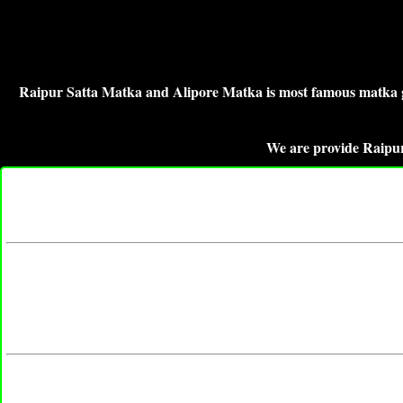
Raipur Satta Matka and Alipore Matka is most famous matka ga
We are provide Raipur Satta M