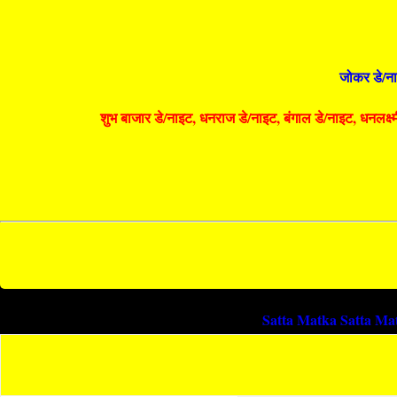
जोकर डे/ना
शुभ बाजार डे/नाइट, धनराज डे/नाइट, बंगाल डे/नाइट, धनलक्ष्मी 
Satta Matka
Satta Matka
Satt