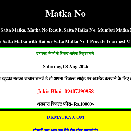
Matka No
 Satta Matka, Matka No Result, Satta Matka No, Mumbai Matka
Matka with Raipur Satta Matka No 1 Provide Fourmest Matka No 
डायरेक्ट कंपनी से रिजल्ट आयेगा रिफ्रेश करे-
Saturday, 08 Aug 2026
खुदका मटका बाजार चलते है तो अपना रिजल्ट साईट पर अपडेट करवाने के लिए 
Jakir Bhai- 09407290958
अडवांस रिजल्ट फीस- Rs.10000/-
DKMATKA.COM
दोस्तों अब आप घर बैठे गेम खेल सकते है!