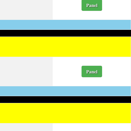
Panel
Panel