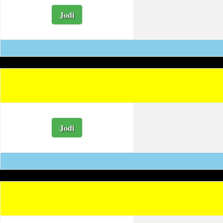
Jodi
Jodi