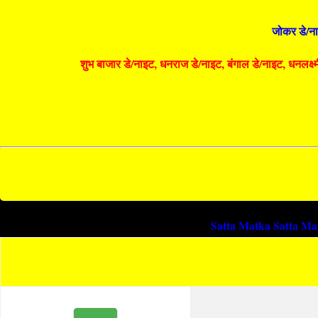
जोकर डे/ना
शुभ बाजार डे/नाइट, धनराज डे/नाइट, बंगाल डे/नाइट, धनलक्ष्मी 
Satta Matka
Satta Matka
Satt