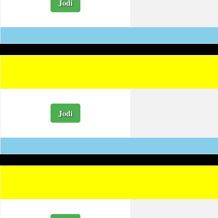
Jodi
Jodi