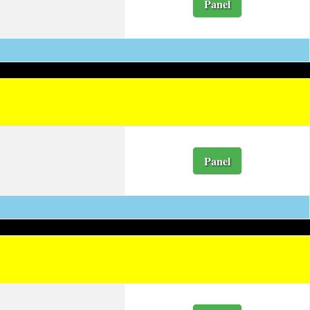
Panel
Panel