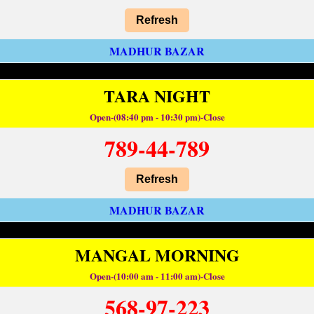
Refresh
MADHUR BAZAR
TARA NIGHT
Open-(08:40 pm - 10:30 pm)-Close
789-44-789
Refresh
MADHUR BAZAR
MANGAL MORNING
Open-(10:00 am - 11:00 am)-Close
568-97-223