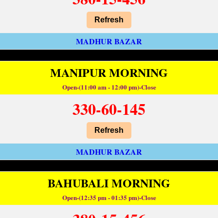
Refresh
MADHUR BAZAR
MANIPUR MORNING
Open-(11:00 am - 12:00 pm)-Close
330-60-145
Refresh
MADHUR BAZAR
BAHUBALI MORNING
Open-(12:35 pm - 01:35 pm)-Close