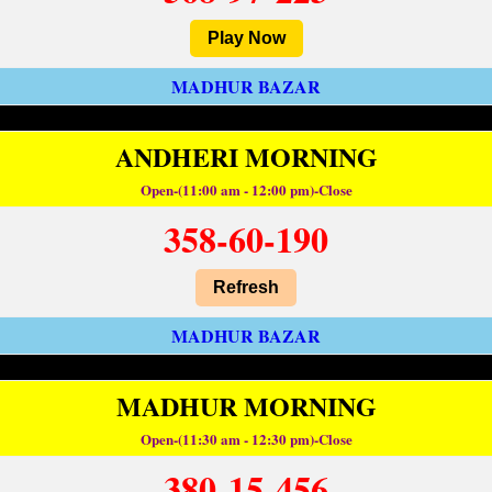
Play Now
MADHUR BAZAR
ANDHERI MORNING
Open-(11:00 am - 12:00 pm)-Close
358-60-190
Refresh
MADHUR BAZAR
MADHUR MORNING
Open-(11:30 am - 12:30 pm)-Close
380-15-456